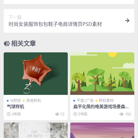
下一篇
时尚女装服饰包包鞋子电商详情页PSD素材
相关文章
VI样机
其他样机
平面|广告
样机素材
气球样机
扁平化简约唯美游戏场景森林
山脉风景插画banner背景素
3年前
72
5年前
192
材