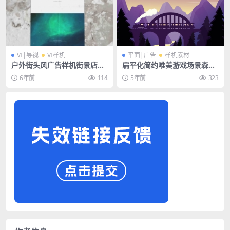
VI|导视
VI样机
平面|广告
样机素材
户外街头风广告样机街景店铺
扁平化简约唯美游戏场景森林
海报展览画展样机
山脉风景插画banner背景素
6年前
114
5年前
323
材