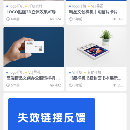
logo样机
样机素材
logo样机
VI|导视
LOGO贴图3D立体效果VI导视
精品文创样机｜明信片卡片邀
智能贴图PS样机素材
请函
6年前
124
5年前
399
logo样机
VI|导视
VI样机
其他样机
高端精品文创办公服饰样机 —
书籍样机书籍封面书本展示样
名片样机手持名片
机
5年前
402
5年前
255