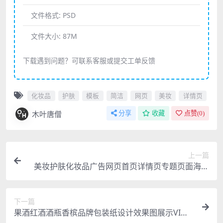
文件格式:
PSD
文件大小:
87M
下载遇到问题？可联系客服或提交工单反馈
化妆品
护肤
模板
简洁
网页
美妆
详情页
木叶唐僧
分享
收藏
点赞(
0
)
上一篇
美妆护肤化妆品广告网页首页详情页专题页面海报
模板PSD设计素材
下一篇
果酒红酒酒瓶香槟品牌包装纸设计效果图展示VI贴