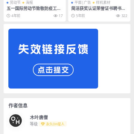
劳动节
海报
平面|广告
样机素材
五一国际劳动节致敬防疫工人
简洁获奖认证荣誉证书聘书奖
商业活动海报模板
状模板PSD素材
4年前
17
5年前
322
作者信息
木叶唐僧
等级
永久OH星人