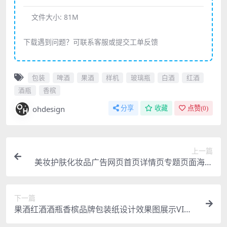
文件大小:
81M
下载遇到问题？可联系客服或提交工单反馈
包装
啤酒
果酒
样机
玻璃瓶
白酒
红酒
酒瓶
香槟
ohdesign
分享
收藏
点赞(
0
)
上一篇
美妆护肤化妆品广告网页首页详情页专题页面海报
模板PSD设计素材
下一篇
果酒红酒酒瓶香槟品牌包装纸设计效果图展示VI贴
图样机PSD模板