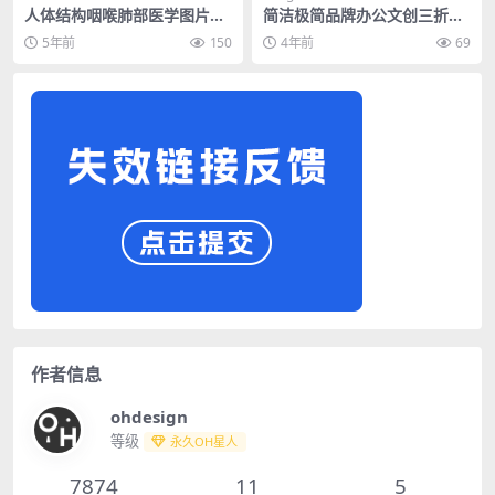
人体结构咽喉肺部医学图片PS
简洁极简品牌办公文创三折页
D分层素材
样机PSD素材模板
5年前
150
4年前
69
作者信息
ohdesign
等级
永久OH星人
7874
11
5