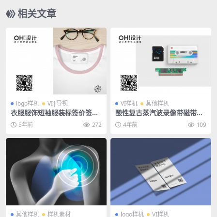
相关文章
logo样机
VI|导视
VI样机
其他样机
衣服服饰短袖服装标签价签文
酸性复古蒸汽波录像带磁带手
创场景logo样机
机iPad包装样机素材
5年前
272
4年前
109
其他样机
样机素材
logo样机
VI样机