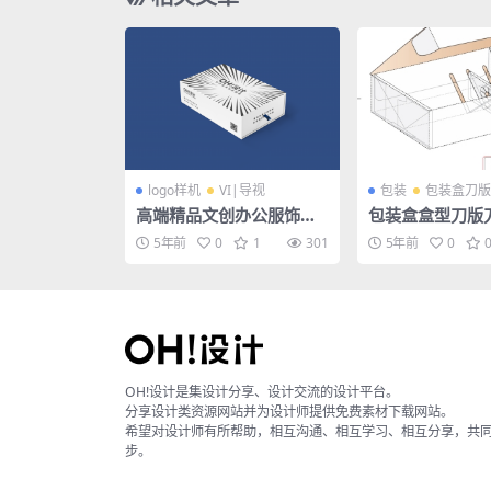
logo样机
VI|导视
包装
包装盒刀版
高端精品文创办公服饰样
包装盒盒型刀版刀
机 — 包装盒礼盒方盒
矢量图
5年前
0
1
301
5年前
0
OH!设计是集设计分享、设计交流的设计平台。
分享设计类资源网站并为设计师提供免费素材下载网站。
希望对设计师有所帮助，相互沟通、相互学习、相互分享，共
步。