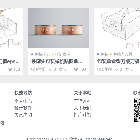
包装样机
样机素材
包装
包装盒刀版
模eps
铁罐头包装样机贴图鱼类
包装盒盒型刀版刀模e
食品熟食调料易拉罐效果
矢量图
0
153
6年前
0
0
180
5年前
0
0
图PS素材智能对象
快速导航
关于本站
联
个人中心
开通VIP
设计软件
关于我们
免责声明
推广计划
同进
Copyright © 2024
OH！设计
- All rights reserved