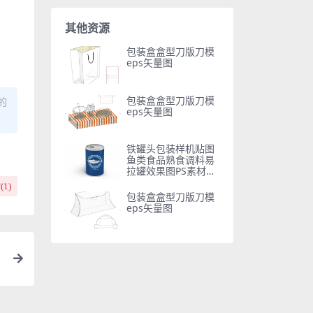
其他资源
包装盒盒型刀版刀模
eps矢量图
包装盒盒型刀版刀模
的
eps矢量图
铁罐头包装样机贴图
鱼类食品熟食调料易
拉罐效果图PS素材智
能对象
(
1
)
包装盒盒型刀版刀模
eps矢量图