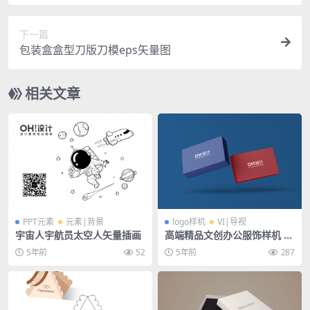
下一篇
包装盒盒型刀版刀模eps矢量图
相关文章
PPT元素
元素|背景
logo样机
VI|导视
宇宙人宇航员太空人矢量插画
高端精品文创办公服饰样机 —
包装盒名片盒方盒
5年前
52
5年前
287