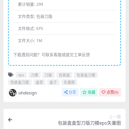
累计销量:
299
文件类型:
包装刀版
文件格式:
EPS
文件大小:
1M
下载遇到问题？可联系客服或提交工单反馈
eps
刀模
刀版
包装盒
包装盒刀模
包装盒刀版
盒型
盒子
矢量图
ohdesign
分享
收藏
点赞(
0
)
上一篇
包装盒盒型刀版刀模eps矢量图