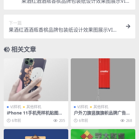
果酒红酒酒瓶香槟品牌包装纸设计效果图展示VI贴
图样机PSD模板
下一篇
果酒红酒酒瓶香槟品牌包装纸设计效果图展示VI贴
图样机PSD模板
相关文章
VI样机
其他样机
VI样机
其他样机
iPhone 11手机壳样机贴图文
户外刀旗竖旗旗帜品牌广告样
创设计毕业作品展示效果图PS
机贴图PSD源文件智能对象模
6年前
205
6年前
268
D贴图素材
板素材