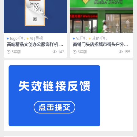
logo样机
VI|导视
VI样机
其他样机
高端精品文创办公服饰样机 —
商铺门头店招城市街头户外墙
a4纸张文件夹
面广告样机场景展示PSD智能
5年前
142
6年前
155
贴图素材