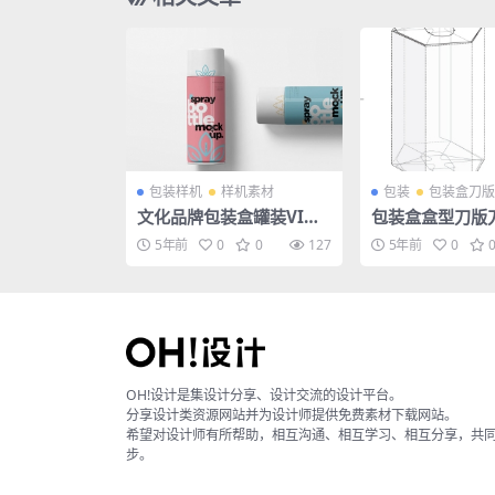
包装样机
样机素材
包装
包装盒刀版
文化品牌包装盒罐装VI贴
包装盒盒型刀版刀
图样机效果图PS素材
矢量图
5年前
0
0
127
5年前
0
OH!设计是集设计分享、设计交流的设计平台。
分享设计类资源网站并为设计师提供免费素材下载网站。
希望对设计师有所帮助，相互沟通、相互学习、相互分享，共
步。