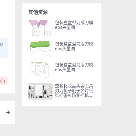
其他资源
包装盒盒型刀版刀模
eps矢量图
包装盒盒型刀版刀模
的
eps矢量图
包装盒盒型刀版刀模
eps矢量图
(
0
)
整套化妆品美容工具
剪刀梳子刷子名片纸
张标签VI场景样机模
版