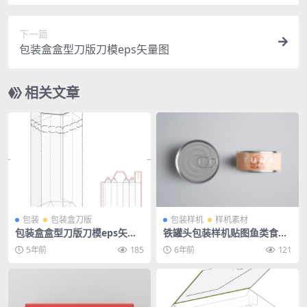
下一篇
包装盒盒型刀版刀模eps矢量图
相关文章
包装
包装盒刀版
包装样机
样机素材
包装盒盒型刀版刀模eps矢量
铁罐头包装样机贴图鱼类食品
图
熟食调料易拉罐效果图PS素材
5年前
185
6年前
121
智能对象