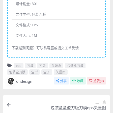
累计销量:
301
文件类型:
包装刀版
文件格式:
EPS
文件大小:
1M
下载遇到问题？可联系客服或提交工单反馈
eps
刀模
刀版
包装盒
包装盒刀模
包装盒刀版
盒型
盒子
矢量图
ohdesign
分享
收藏
点赞(
0
)
上一篇
包装盒盒型刀版刀模eps矢量图