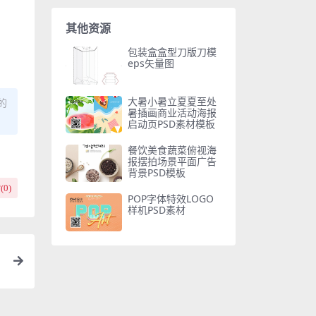
其他资源
包装盒盒型刀版刀模
eps矢量图
大暑小暑立夏夏至处
的
暑插画商业活动海报
启动页PSD素材模板
餐饮美食蔬菜俯视海
报摆拍场景平面广告
背景PSD模板
(
0
)
POP字体特效LOGO
样机PSD素材