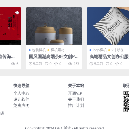
包装样机
样机素材
logo样机
VI|导视
宣传海报P
国风国潮高端茶叶文创PS
高端精品文创办公服
D样机
机 — 枕头抱枕
0
6
5年前
0
0
253
5年前
0
0
快速导航
关于本站
联
个人中心
开通VIP
设计软件
关于我们
免责声明
推广计划
同进
Copyright © 2024
OH！设计
- All rights reserved