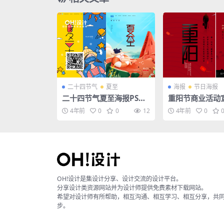
二十四节气
夏至
海报
节日海报
二十四节气夏至海报PSD
重阳节商业活动
模板
SD素材模板
4年前
0
0
12
4年前
0
OH!设计是集设计分享、设计交流的设计平台。
分享设计类资源网站并为设计师提供免费素材下载网站。
希望对设计师有所帮助，相互沟通、相互学习、相互分享，共
步。