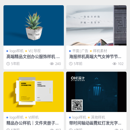
logo样机
VI|导视
平面|广告
样机素材
高端精品文创办公服饰样机 —
海报样机高端大气女神节节日
花盆盆栽
海报宣传页面psd样机
5年前
240
5年前
102
logo样机
VI样机
logo样机
其他样机
精品办公样机｜文件夹册子画
带时间轴动画霓虹灯发光字灯
册A4样机
管灯箱字效psd样机