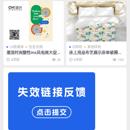
UI新媒体
信息长图
VI样机
其他样机
潮流时尚酸性ins风电商大促媒
床上用品布艺展示床单被褥枕
体公众号排版设计ai设计素材
头PS印花图案效果图被子贴图
4年前
26
6年前
134
源文件
样机PSD