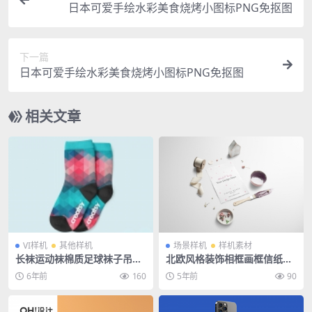
日本可爱手绘水彩美食烧烤小图标PNG免抠图
下一篇
日本可爱手绘水彩美食烧烤小图标PNG免抠图
相关文章
VI样机
其他样机
场景样机
样机素材
长袜运动袜棉质足球袜子吊牌
北欧风格装饰相框画框信纸VI
品牌提案PS效果图制作VI贴图
场景样机PSD素材
6年前
160
5年前
90
样机PSD