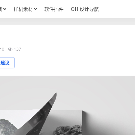
载
样机素材
软件插件
OH!设计导航
0
137
论建议