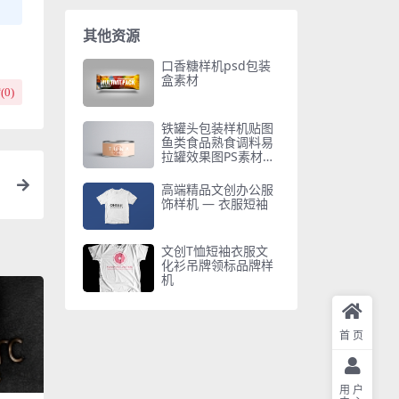
其他资源
口香糖样机psd包装
盒素材
(
0
)
铁罐头包装样机贴图
鱼类食品熟食调料易
拉罐效果图PS素材智
能对象
高端精品文创办公服
饰样机 — 衣服短袖
文创T恤短袖衣服文
化衫吊牌领标品牌样
机
首页
用户