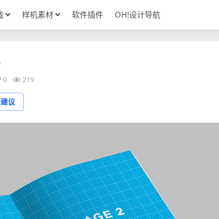
载
样机素材
软件插件
OH!设计导航
0
219
论建议