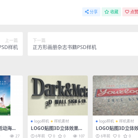
分享
收藏
点赞
上一篇
下一篇
SD样机
正方形画册杂志书籍PSD样机
logo样机
样机素材
logo样机
样机素材
活动海报P
LOGO贴图3D立体效果VI
LOGO贴图3D立体效
导视智能贴图PS样机素材
导视智能贴图PS样
0
27
6年前
0
0
107
6年前
0
0