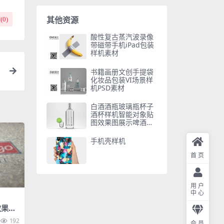
其他资源
(
0
)
酸性复古蒸汽波录像
带磁带手机iPad包装
样机素材
书籍画册文创手提袋
化妆品包装VI场景样
机PSD素材
白酒酒瓶玻璃瓶杯子
酒杯样机智能对象贴
图效果图展示啤酒纸
箱包装PSD提案设计
素材
手机壳样机
首页
用户
中心
果VI
机素材
192
会员