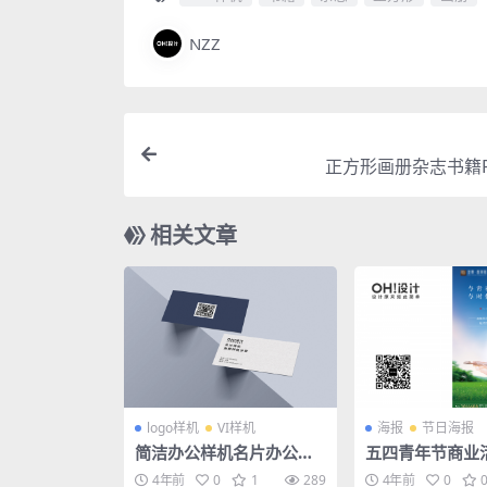
NZZ
正方形画册杂志书籍P
相关文章
logo样机
VI样机
海报
节日海报
简洁办公样机名片办公场
五四青年节商业
景样机PSD素材
SD设计素材
4年前
0
1
289
4年前
0