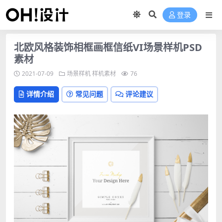
登录
北欧风格装饰相框画框信纸VI场景样机PSD
素材
2021-07-09
场景样机
样机素材
76
详情介绍
常见问题
评论建议