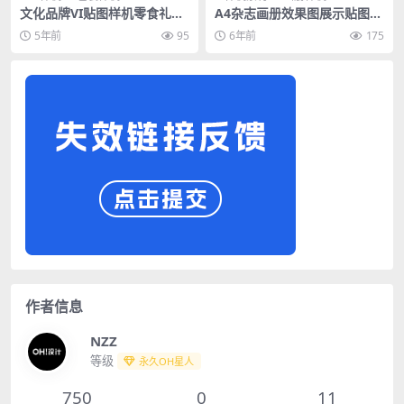
文化品牌VI贴图样机零食礼品
A4杂志画册效果图展示贴图样
纸巾包装盒布袋效果图PS设计
机PSD模板
5年前
95
6年前
175
素材
作者信息
NZZ
等级
永久OH星人
750
0
11