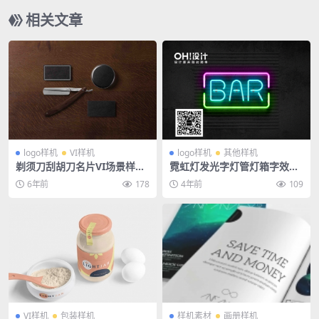
相关文章
logo样机
VI样机
logo样机
其他样机
剃须刀刮胡刀名片VI场景样机
霓虹灯发光字灯管灯箱字效样
模版
机
6年前
178
4年前
109
VI样机
包装样机
样机素材
画册样机