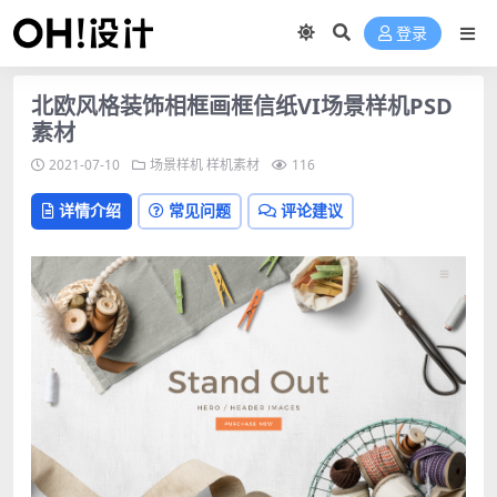
登录
北欧风格装饰相框画框信纸VI场景样机PSD
素材
2021-07-10
场景样机
样机素材
116
详情介绍
常见问题
评论建议