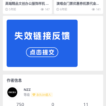
高端精品文创办公服饰样机 —
演唱会门票优惠券机票代金券
蜡烛香薰
样机效果图展示PSD智能贴图
5年前
147
6年前
141
设计素材
作者信息
NZZ
等级
永久OH星人
750
0
11