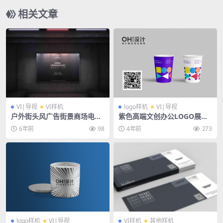
相关文章
VI|导视
VI样机
logo样机
VI|导视
户外街头风广告街景商场电梯
紫色高端文创办公LOGO展会
店铺海报橱窗地铁展览画展画
VI品牌服饰广告PSD样机
6年前
98
4年前
273
框样机
logo样机
VI|导视
VI样机
其他样机