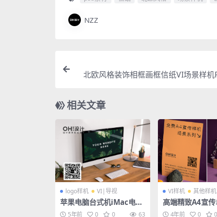
NZZ
北欧风格装饰相框画框信纸VI场景样机P
相关文章
logo样机
VI|导视
VI样机
其他样机
苹果电脑台式机iMac电子
高端精致A4宣
设备场景样机
示PSD样机素材
5年前
0
0
63
4年前
0