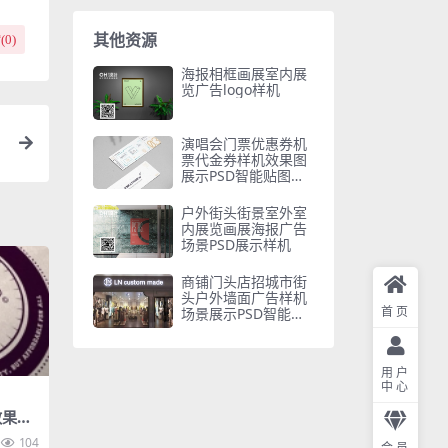
其他资源
(
0
)
海报相框画展室内展
览广告logo样机
演唱会门票优惠券机
票代金券样机效果图
展示PSD智能贴图设
计素材
户外街头街景室外室
内展览画展海报广告
场景PSD展示样机
商铺门头店招城市街
头户外墙面广告样机
首页
场景展示PSD智能贴
图素材
用户
中心
果VI
机素材
104
会员