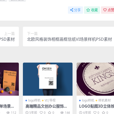
分享
收藏
点赞
上一篇
下一篇
SD素材
北欧风格装饰相框画框信纸VI场景样机PSD素材
logo样机
VI|导视
logo样机
样机素材
传单场景展
高端精品文创办公服饰样
LOGO贴图3D立体效
机 — 手持海报海报样机
导视智能贴图PS样
0
112
5年前
0
0
144
6年前
0
0