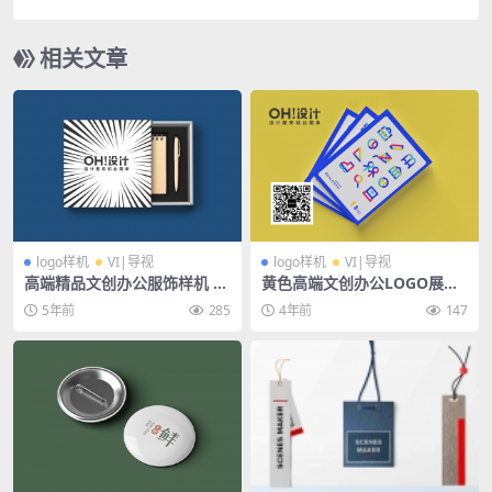
超市生鲜包装贴图样机PS模板素材
相关文章
logo样机
VI|导视
logo样机
VI|导视
高端精品文创办公服饰样机 —
黄色高端文创办公LOGO展会
包装盒礼盒方盒笔本
VI品牌抱枕手提袋名片书籍服
5年前
285
4年前
147
饰广告PSD样机