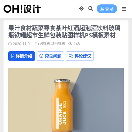
登录
果汁食材蔬菜零食茶叶红酒起泡酒饮料玻璃
瓶铁罐超市生鲜包装贴图样机PS模板素材
2020-11-01
VI样机
其他样机
148
详情介绍
常见问题
评论建议