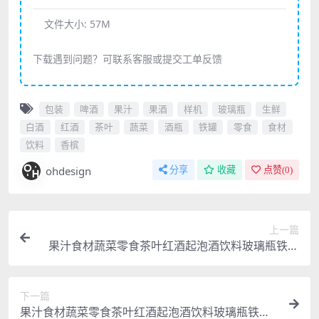
文件大小:
57M
下载遇到问题？可联系客服或提交工单反馈
包装
啤酒
果汁
果酒
样机
玻璃瓶
生鲜
白酒
红酒
茶叶
蔬菜
酒瓶
铁罐
零食
食材
饮料
香槟
ohdesign
分享
收藏
点赞(
0
)
上一篇
果汁食材蔬菜零食茶叶红酒起泡酒饮料玻璃瓶铁罐
超市生鲜包装贴图样机PS模板素材
下一篇
果汁食材蔬菜零食茶叶红酒起泡酒饮料玻璃瓶铁罐