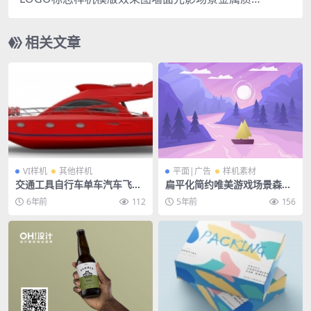
OGO标志样机模版
相关文章
VI样机
其他样机
平面|广告
样机素材
交通工具自行车单车汽车飞机
扁平化简约唯美游戏场景森林
直升机轿车公共汽车火车大巴
山脉风景插画banner背景素
6年前
112
5年前
156
货车样机
材