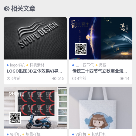
相关文章
logo样机
样机素材
二十四节气
海报
LOGO贴图3D立体效果VI导视
传统二十四节气立秋商业海报
智能贴图PS样机素材
插画宣传PSD素材模板
6年前
546
4年前
14
VI样机
场景样机
VI样机
其他样机