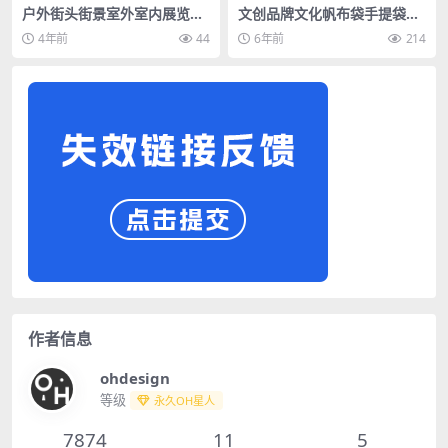
户外街头街景室外室内展览画
文创品牌文化帆布袋手提袋样
展海报广告场景PSD展示样机
机效果展示PSD分层智能贴图
4年前
44
6年前
214
素材
作者信息
ohdesign
等级
永久OH星人
7874
11
5