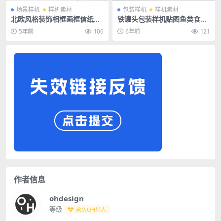
场景样机
样机素材
包装样机
样机素材
北欧风格装饰相框画框信纸VI
铁罐头包装样机贴图鱼类食品
场景样机PSD素材
熟食调料易拉罐效果图PS素材
5年前
106
6年前
121
智能对象
作者信息
ohdesign
等级
永久OH星人