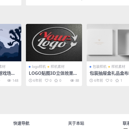
素材
logo样机
样机素材
包装样机
样机素材
游戏场景
LOGO贴图3D立体效果VI
包装抽屉盒礼品盒布
banner
导视智能贴图PS样机素材
袋效果图
0
148
6年前
0
0
88
6年前
0
1
快速导航
关于本站
联