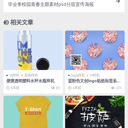
毕业季校园青春主题素材psd分层宣传海报
相关文章
VI样机
其他样机
logo样机
VI样机
便携透明塑料水杯水瓶样机
蓝粉色文创logo贴纸标签系列
样机
6年前
83
4年前
225