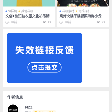
VI样机
其他样机
样机素材
海报样机
文创T恤短袖衣服文化衫吊牌
烧烤火锅干锅冒菜海鲜小龙虾
领标品牌样机
牛排披萨海报传单PS模板分层
6年前
135
5年前
235
图片素材
作者信息
NZZ