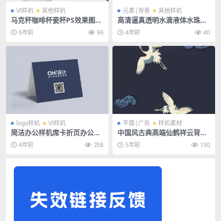
VI样机
其他样机
元素|背景
其他样机
马克杯咖啡杯瓷杯PS效果图展
高清逼真透明水滴液体水珠海
示杯子贴图样机水杯茶杯PSD
报背景底纹png免抠素材
6年前
96
4年前
40
模板素材
logo样机
VI样机
平面|广告
样机素材
简洁办公样机席卡折页办公场
中国风古典高端仙鹤祥云背景
景样机PSD素材
宣传海报设计PSD素材
4年前
258
5年前
130