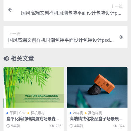
上一篇
国风高端文创样机国潮包装平面设计包装设计psd
样机
下一篇
国风高端文创样机国潮包装平面设计包装设计psd
样机
相关文章
平面|广告
样机素材
VI样机
其他样机
扁平化简约唯美游戏场景森林
高端精致化妆品盒子场景展示
山脉风景插画banner背景素
PSD样机素材
5年前
226
4年前
374
材