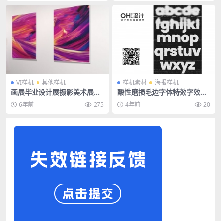
VI样机
其他样机
样机素材
海报样机
画展毕业设计展摄影美术展览
酸性磨损毛边字体特效字效字
馆海报画框场景样机
体样机素材
6年前
275
4年前
20