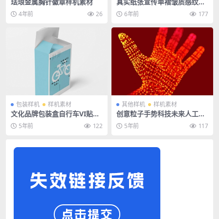
珐琅金属胸针徽章样机素材
真实纸张宣传单褶皱质感纹理
海报效果VI样机海报智能贴图
4年前
26
6年前
177
PSD模板素材
包装样机
样机素材
其他样机
样机素材
文化品牌包装盒自行车VI贴图
创意粒子手势科技未来人工智
样机效果图PS素材
能手模型矢量EPS模版
5年前
122
5年前
117