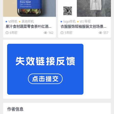
VI样机
其他样机
logo样机
VI|导视
果汁食材蔬菜零食茶叶红酒起
衣服服饰短袖服装文创场景模
泡酒饮料玻璃瓶铁罐超市生鲜
特样机
6年前
142
5年前
557
包装贴图样机PS模板素材
作者信息