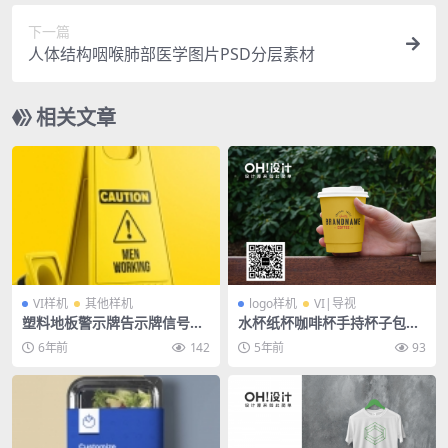
下一篇
人体结构咽喉肺部医学图片PSD分层素材
相关文章
VI样机
其他样机
logo样机
VI|导视
塑料地板警示牌告示牌信号牌
水杯纸杯咖啡杯手持杯子包装
路障效果图样机贴图模板PSD
文创logo场景样机
6年前
142
5年前
93
设计素材