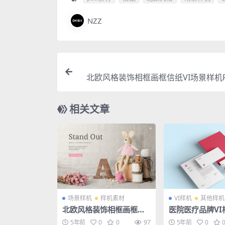
NZZ
北欧风格装饰相框画框信纸VI场景样机P
相关文章
场景样机
样机素材
VI样机
其他样机
北欧风格装饰相框画框信
医院医疗品牌VI
纸VI场景样机PSD素材
药盒胶囊胸针指示
5年前
0
0
97
5年前
0