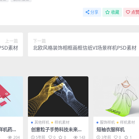
分享
收藏
点赞
上一篇
下一篇
SD素材
北欧风格装饰相框画框信纸VI场景样机PSD素材
其他样机
样机素材
服饰样机
样机素材
样机药瓶
创意粒子手势科技未来人
短袖衣服样机
牌PSD
工智能手模型矢量EPS模
0
204
5年前
0
0
143
3年前
0
1