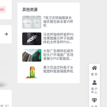
其他资源
(
0
)
T恤卫衣短袖服装长
袖衣服包装全套VI样
机
马克杯咖啡杯瓷杯PS
效果图展示杯子贴图
样机水杯茶杯PSD模
板素材
大型广告牌样机城市
街头户外墙面广告场
景展示PSD智能贴图
素材
果汁饮品饮料瓶子水
瓶塑料瓶玻璃瓶样机
首页
用户
中心
301
会员