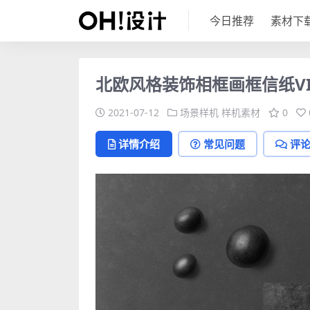
今日推荐
素材下
北欧风格装饰相框画框信纸VI
2021-07-12
场景样机
样机素材
0
详情介绍
常见问题
评