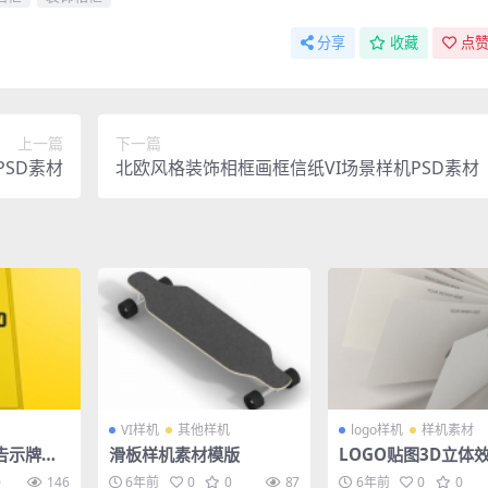
分享
收藏
点赞
上一篇
下一篇
SD素材
北欧风格装饰相框画框信纸VI场景样机PSD素材
VI样机
其他样机
logo样机
样机素材
告示牌信
滑板样机素材模版
LOGO贴图3D立体效
样机贴图
导视智能贴图PS样
0
146
6年前
0
0
87
6年前
0
0