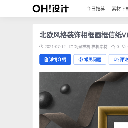
今日推荐
素材下
北欧风格装饰相框画框信纸VI
2021-07-12
场景样机
样机素材
0
详情介绍
常见问题
评