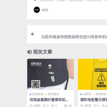
NZZ
北欧风格装饰相框画框信纸VI场景样机P
相关文章
其他样机
样机素材
VI样机
其他样机
珐琅金属胸针徽章样机素
塑料地板警示牌
材
号牌路障效果图
4年前
0
0
24
6年前
0